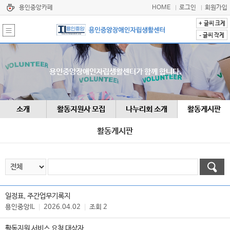
용인중앙카페
HOME
로그인
회원가입
+
글씨 크게
-
글씨 작게
용인중앙장애인자립생활센터가 함께 합니다.
소개
활동지원사 모집
나누리회 소개
활동게시판
활동게시판
일정표, 주간업무기록지
|
|
용인중앙IL
2026.04.02
조회 2
활동지원 서비스 요청 대상자